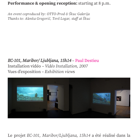
Performance & opening reception:
starting at 8 p.m.
An event coproduced by: OTTO-Prod & Škuc Galerija
Thanks to: Alenka Gregorič, Tevž Logar, staff at Škuc
EC-​​101, Maribor/​ Ljubljana, 15h14
–
Paul Destieu
Installation vidéo
– Vidéo Installation, 2007
Vues d’exposition
– Exhibition view
s
Le projet
EC-​​101, Maribor/​Ljubljana, 15h14
a été réalisé dans la