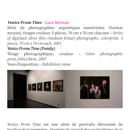
Venice Prom Time
–
Luce Moreau
Série de photographies argentiques numérisées (format
moyen), tirages couleur, 5 pièces, 70 cm x 70 cm chacune –
Series
of digitized silver film (medium fomat) photographs, colorprint, 5
pieces, 70 cm x 70 cm each, 2007
Venice Prome Time (Family)
Tirage photographique, couleur
– Color photographic
print,100x130cm, 2007
Vues d’exposition
– Exhibition view
s
Venice Prom Time
est une série de portraits détournés de
leurfonction première. Inspirée du travail des portraitistes de la