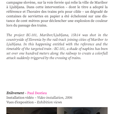
cam­pagne slovène, sur la voie ferrée qui relie la ville de Maribor
à Lju­bljana. Dans cette inter­vention – dont le titre a adopté la
réfé­rence et l’horaire des trains pris pour cible – un dégradé de
cen­taines de ser­viettes en papier a été éche­lonné sur une dis­
tance de cent mètres pour déclencher une explosion de couleur
lors du passage des trains.
The project EC-​​101, Maribor/​Ljubljana, 15h14 was shot in the
countryside of Slovenia by the rail-track joining cities of Maribor to
Ljubljana. In this happening entitled with the reference and the
timetable of the targeted train : EC-101, a shade of napkins has been
set over one hundred meters along the railway to create a colorfull
attack suddenly triggered by the crossing of trains
.
Enlèvement
–
Paul Destieu
Installation vidéo
– Video installation, 2006
Vues d’exposition
– Exhibition view
s