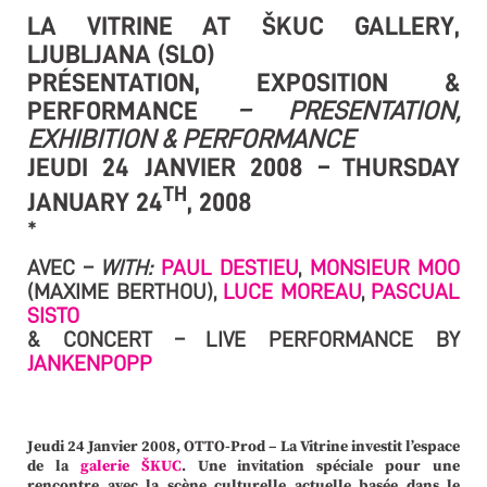
LA VITRINE AT ŠKUC GALLERY,
LJUBLJANA (SLO)
PRÉSENTATION, EXPOSITION &
PERFORMANCE
– PRESENTATION,
EXHIBITION & PERFORMANCE
JEUDI 24 JANVIER 2008 – THURSDAY
TH
JANUARY 24
, 2008
*
AVEC –
WITH:
PAUL DESTIEU
,
MONSIEUR MOO
(MAXIME BERTHOU),
LUCE MOREAU
,
PASCUAL
SISTO
& CONCERT – LIVE PERFORMANCE BY
JANKENPOPP
Jeudi 24 Janvier 2008, OTTO-Prod – La Vitrine investit l’espace
de la
galerie ŠKUC
. Une invitation spéciale pour une
rencontre avec la scène culturelle actuelle basée dans le