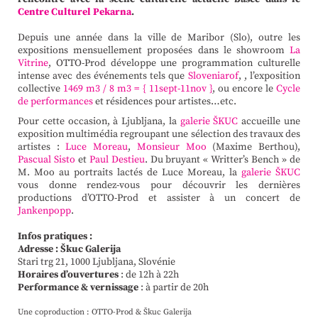
Centre Culturel Pekarna
.
Depuis une année dans la ville de Maribor (Slo), outre les
expositions mensuellement proposées dans le showroom
La
Vitrine
, OTTO-Prod développe une programmation culturelle
intense avec des événements tels que
Sloveniarof
, , l’exposition
collective
1469 m3 / 8 m3 = { 11sept-11nov }
, ou encore le
Cycle
de performances
et résidences pour artistes…etc.
Pour cette occasion, à Ljubljana, la
galerie ŠKUC
accueille une
exposition multimédia regroupant une sélection des travaux des
artistes :
Luce Moreau
,
Monsieur Moo
(Maxime Berthou),
Pascual Sisto
et
Paul Destieu
. Du bruyant « Writter’s Bench » de
M. Moo au portraits lactés de Luce Moreau, la
galerie ŠKUC
vous donne rendez-vous pour découvrir les dernières
productions d’OTTO-Prod et assister à un concert de
Jankenpopp
.
Infos pratiques :
Adresse :
Škuc Galerija
Stari trg 21, 1000 Ljubljana, Slovénie
Horaires d’ouvertures
: de 12h à 22h
Performance & vernissage
: à partir de 20h
Une coproduction : OTTO-Prod & Škuc Galerija