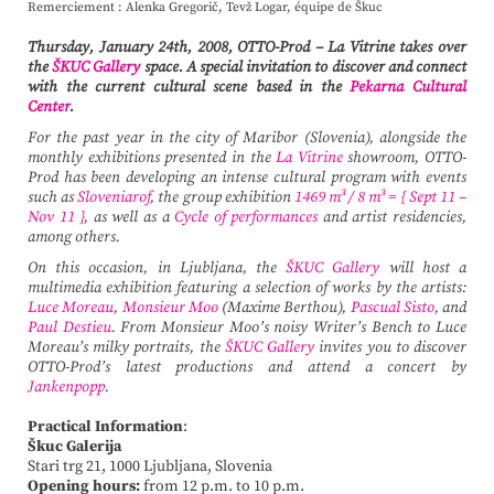
Remerciement : Alenka Gregorič, Tevž Logar, équipe de Škuc
Thursday, January 24th, 2008, OTTO-Prod – La Vitrine takes over
the
ŠKUC Gallery
space. A special invitation to discover and connect
with the current cultural scene based in the
Pekarna Cultural
Center
.
For the past year in the city of Maribor (Slovenia), alongside the
monthly exhibitions presented in the
La Vitrine
showroom, OTTO-
Prod has been developing an intense cultural program with events
such as
Sloveniarof
, the group exhibition
1469 m³ / 8 m³ = { Sept 11 –
Nov 11 }
, as well as a
Cycle of performances
and artist residencies,
among others.
On this occasion, in Ljubljana, the
ŠKUC Gallery
will host a
multimedia exhibition featuring a selection of works by the artists:
Luce Moreau
,
Monsieur Moo
(Maxime Berthou),
Pascual Sisto
, and
Paul Destieu
. From Monsieur Moo’s noisy Writer’s Bench to Luce
Moreau’s milky portraits, the
ŠKUC Gallery
invites you to discover
OTTO-Prod’s latest productions and attend a concert by
Jankenpopp
.
Practical Information
:
Škuc Galerija
Stari trg 21, 1000 Ljubljana, Slovenia
Opening hours:
from 12 p.m. to 10 p.m.