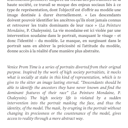
haute société, ce travail se moque des enjeux sociaux liés à ce
type de représentation, dont l’objectif est d’offrir au modèle une
image destinée à durer éternellement. « Les descendants
doivent pouvoir identifier les ancêtres qu’ils n’ont jamais connus
et retrouver les traits dominants de leur race » (
La Peinture
Mondaine
, P. Chaleyssin). La vie mondaine est ici violée par une
intervention soudaine dans le portrait, masquant le visage – et
donc l’identité – du modèle. Le masque, en surgissant dans le
portrait sans en altérer la préciosité ni l’attitude du modèle,
donne accès à la réalité d’une manière plus abstraite.
Venice Prom Time is a series of portraits diverted from their orignal
purpose. Inspired by the work of high society portraitists, it mocks
what is socially at stake in this kind of representation, which is to
give to the sitter an image lasting eternal. “Descendants should be
able to identify the ancestors they have never known and find the
dominant features of their race” (La Peinture Mondaine, P.
Chaleyssin). The high society life is violated by a sudden
intervention into the portrait masking the face, and thus the
identity, of the model. The mask, by erupting in the portrait without
changing its preciosness or the countenance of the model, gives
access to reality through a more abstract way.