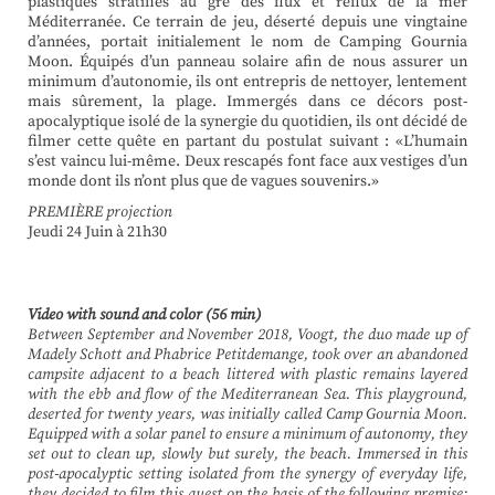
plastiques stratifiés au gré des flux et reflux de la mer
Méditerranée. Ce terrain de jeu, déserté depuis une vingtaine
d’années, portait initialement le nom de Camping Gournia
Moon. Équipés d’un panneau solaire afin de nous assurer un
minimum d’autonomie, ils ont entrepris de nettoyer, lentement
mais sûrement, la plage. Immergés dans ce décors post-
apocalyptique isolé de la synergie du quotidien, ils ont décidé de
filmer cette quête en partant du postulat suivant : «L’humain
s’est vaincu lui-même. Deux rescapés font face aux vestiges d’un
monde dont ils n’ont plus que de vagues souvenirs.»
PREMIÈRE projection
Jeudi 24 Juin à 21h30
Video with sound and color (56 min)
Between September and November 2018, Voogt, the duo made up of
Madely Schott and Phabrice Petitdemange, took over an abandoned
campsite adjacent to a beach littered with plastic remains layered
with the ebb and flow of the Mediterranean Sea. This playground,
deserted for twenty years, was initially called Camp Gournia Moon.
Equipped with a solar panel to ensure a minimum of autonomy, they
set out to clean up, slowly but surely, the beach. Immersed in this
post-apocalyptic setting isolated from the synergy of everyday life,
they decided to film this quest on the basis of the following premise: