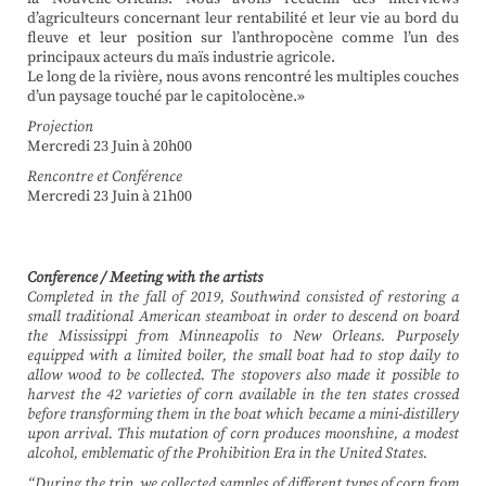
d’agriculteurs concernant leur rentabilité et leur vie au bord du
fleuve et leur position sur l’anthropocène comme l’un des
principaux acteurs du maïs industrie agricole.
Le long de la rivière, nous avons rencontré les multiples couches
d’un paysage touché par le capitolocène.»
Projection
Mercredi 23 Juin à 20h00
Rencontre et Conférence
Mercredi 23 Juin à 21h00
Conference / Meeting with the artists
Completed in the fall of 2019, Southwind consisted of restoring a
small traditional American steamboat in order to descend on board
the Mississippi from Minneapolis to New Orleans. Purposely
equipped with a limited boiler, the small boat had to stop daily to
allow wood to be collected. The stopovers also made it possible to
harvest the 42 varieties of corn available in the ten states crossed
before transforming them in the boat which became a mini-distillery
upon arrival. This mutation of corn produces moonshine, a modest
alcohol, emblematic of the Prohibition Era in the United States.
“During the trip, we collected samples of different types of corn from