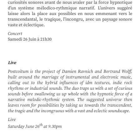
curiosités sonores avant de nous avaler par la force hypnotique
d’un système mélodico-rythmique narratif. L’univers suggéré
laisse alors la place aux possibles en nous emmenant vers le
transcendantal, le tragique, l’incongru, avec un paysage sonore
vaste et éclectique.
Concert
Samedi 26 Juin à 21h30
Live
Postcoïtum is the project of Damien Ravnich and Bertrand Wolff,
built around the marriage of instrumental and electronic music,
calling out to the hybrid influences of idm textures, indie rock
rhythms or industrial sounds. The duo traps us with a set of curious
sounds before swallowing us up whole with the hypnotic force of a
narrative melodic-rhythmic system. The suggested universe then
leaves room for possibilities by taking us towards the transcendent,
the tragic and the incongruous with a vast and eclectic soundscape.
Live
th
Saturday June 26
at 9.30pm