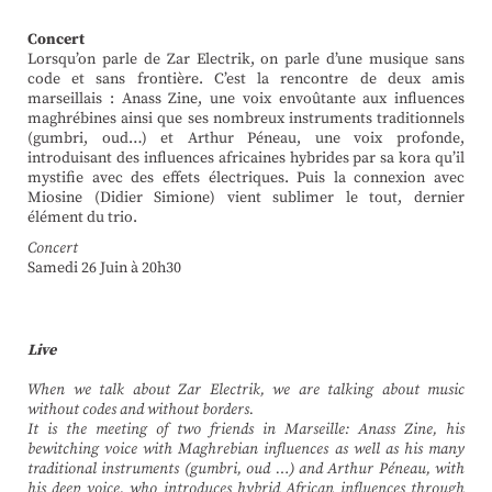
Concert
Lorsqu’on parle de Zar Electrik, on parle d’une musique sans
code et sans frontière. C’est la rencontre de deux amis
marseillais : Anass Zine, une voix envoûtante aux influences
maghrébines ainsi que ses nombreux instruments traditionnels
(gumbri, oud…) et Arthur Péneau, une voix profonde,
introduisant des influences africaines hybrides par sa kora qu’il
mystifie avec des effets électriques. Puis la connexion avec
Miosine (Didier Simione) vient sublimer le tout, dernier
élément du trio.
Concert
Samedi 26 Juin à 20h30
Live
When we talk about Zar Electrik, we are talking about music
without codes and without borders.
It is the meeting of two friends in Marseille: Anass Zine, his
bewitching voice with Maghrebian influences as well as his many
traditional instruments (gumbri, oud …) and Arthur Péneau, with
his deep voice, who introduces hybrid African influences through