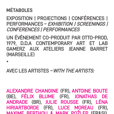
MÉTABOLES
EXPOSITION | PROJECTIONS | CONFÉRENCES |
PERFORMANCES –
EXHIBITION | SCREENINGS |
CONFERENCES | PERFORMANCES
UN ÉVÉNEMENT CO-PRODUIT PAR OTTO-PROD,
1979, D.D.A CONTEMPORARY ART ET LAB
GAMERZ AUX ATELIERS JEANNE BARRET
(MARSEILLE)
*
AVEC LES ARTISTES
– WITH THE ARTISTS:
ALEXANDRE CHANOINE
(FR),
ANTOINE BOUTE
(BE),
FÉLIX BLUME
(FR),
JONATHAS DE
ANDRADE
(BR),
JULIE ROUSSE
(FR),
LÉNA
HIRIARTBORDE
(FR),
LUCE MOREAU
(FR),
MAXIME BERTHOU & MARK POŽLEP
(FR&SI),