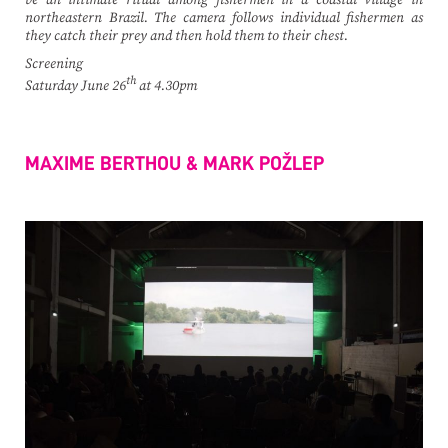
be an intimate ritual among fishermen in a coastal village in
northeastern Brazil. The camera follows individual fishermen as
they catch their prey and then hold them to their chest.
Screening
th
Saturday June 26
at 4.30pm
MAXIME BERTHOU & MARK POŽLEP