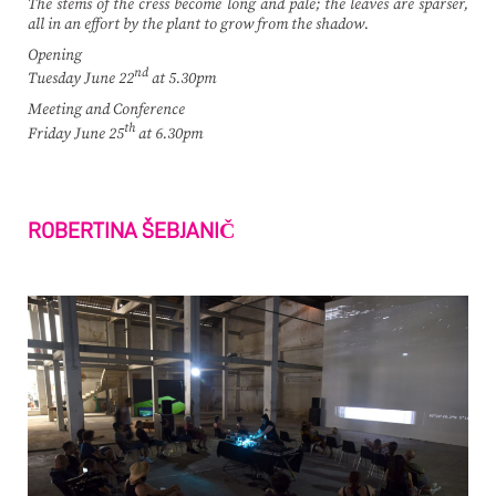
The stems of the cress become long and pale; the leaves are sparser,
all in an effort by the plant to grow from the shadow.
Opening
nd
Tuesday June 22
at 5.30pm
Meeting and Conference
th
Friday June 25
at 6.30pm
ROBERTINA ŠEBJANIČ