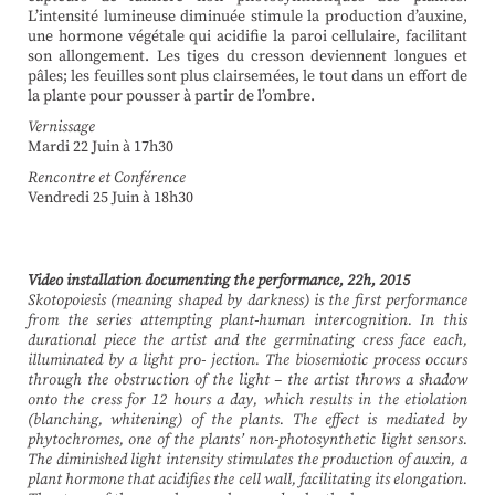
L’intensité lumineuse diminuée stimule la production d’auxine,
une hormone végétale qui acidifie la paroi cellulaire, facilitant
son allongement. Les tiges du cresson deviennent longues et
pâles; les feuilles sont plus clairsemées, le tout dans un effort de
la plante pour pousser à partir de l’ombre.
Vernissage
Mardi 22 Juin à 17h30
Rencontre et Conférence
Vendredi 25 Juin à 18h30
Video installation documenting the performance, 22h, 2015
Skotopoiesis (meaning shaped by darkness) is the first performance
from the series attempting plant-human intercognition. In this
durational piece the artist and the germinating cress face each,
illuminated by a light pro- jection. The biosemiotic process occurs
through the obstruction of the light – the artist throws a shadow
onto the cress for 12 hours a day, which results in the etiolation
(blanching, whitening) of the plants. The effect is mediated by
phytochromes, one of the plants’ non-photosynthetic light sensors.
The diminished light intensity stimulates the production of auxin, a
plant hormone that acidifies the cell wall, facilitating its elongation.