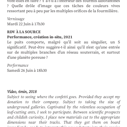
vont-elles en faire ? Y a-t-il à l’intérieur des fourmis laborantines
? Quelle drôle d’image que ces tâches de couleurs vives
ressortant peu à peu par les multiples orifices de la fourmilière.
Vernissage
Mardi 22 Juin à 17h30
RDV À LA SOURCE
Performance, création in-situ, 2021
Le puits comporte, malgré qu’il soit au singulier, un S
significatif. Peut-être suggère-t-il ainsi qu’il n’est qu’une entrée
sur de multiples branches d’un réseau souterrain, et surtout
d’une planète poreuse ?
Performance
Samedi 26 Juin à 18h30
Video, 6min, 2018
Subject to seeing where the confetti goes. Provided they accept my
donation to their company. Subject to taking the size of
underground galleries. Captivated by the relentless occupation of
leaf-cutting ants, I seek to participate. Between scientific prospects
and childish curiosity, I place new materials cut to the appropriate
dimensions near their tracks. That they get them on board