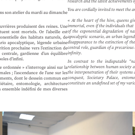
research and the latest achievements 
You are cordially invited to meet the a
dans son atelier du mardi au dimanche
« At the heart of the hive, queens gi
immortal, even if the individuals that
ouvrières produisent des reines. Une
of the exponential degradation of nat
uent sont mortels. Or l’abeille est
apocalyptic scenario, an urban legend 
entielle des habitats naturels, de
disappearance to the extinction of th
ario apocalyptique, légende urbaine
central role, guardian of a precarious
arition prochaine vers l’extinction de
infinity.
centrale, gardienne d’un équilibre
oles d’infini.
In contrast to the indisputable “n
relationship between human society an
e ordonnée » s’interroge ainsi sur la
the interpenetration of their systems
males ; l’ascendance de l’une sur les
conquest, Societary Palace, entomo
tements, dont le dessein commun est
constitute an undefined set of my vari
étaire, entomologie, architecture
n ensemble indéfini de mes diverses