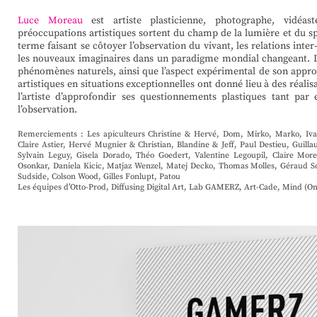
Luce Moreau
est artiste plasticienne, photographe, vidéas
préoccupations artistiques sortent du champ de la lumière et du sp
terme faisant se côtoyer l’observation du vivant, les relations int
les nouveaux imaginaires dans un paradigme mondial changeant. D
phénomènes naturels, ainsi que l’aspect expérimental de son appro
artistiques en situations exceptionnelles ont donné lieu à des réalis
l’artiste d’approfondir ses questionnements plastiques tant par
l’observation.
Remerciements : Les apiculteurs Christine & Hervé, Dom, Mirko, Marko, Ivan
Claire Astier, Hervé Mugnier & Christian, Blandine & Jeff, Paul Destieu, Guil
Sylvain Leguy, Gisela Dorado, Théo Goedert, Valentine Legoupil, Claire Mo
Osonkar, Daniela Kicic, Matjaz Wenzel, Matej Decko, Thomas Molles, Géraud So
Sudside, Colson Wood, Gilles Fonlupt, Patou
Les équipes d’Otto-Prod, Diffusing Digital Art, Lab GAMERZ, Art-Cade, Mind (One