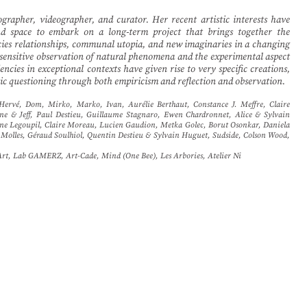
ographer, videographer, and curator. Her recent artistic interests have
nd space to embark on a long-term project that brings together the
pecies relationships, communal utopia, and new imaginaries in a changing
sensitive observation of natural phenomena and the experimental aspect
encies in exceptional contexts have given rise to very specific creations,
stic questioning through both empiricism and reflection and observation.
Hervé, Dom, Mirko, Marko, Ivan, Aurélie Berthaut, Constance J. Meffre, Claire
ne & Jeff, Paul Destieu, Guillaume Stagnaro, Ewen Chardronnet, Alice & Sylvain
ine Legoupil, Claire Moreau, Lucien Gaudion, Metka Golec, Borut Osonkar, Daniela
Molles, Géraud Soulhiol, Quentin Destieu & Sylvain Huguet, Sudside, Colson Wood,
Art, Lab GAMERZ, Art-Cade, Mind (One Bee), Les Arbories, Atelier Ni