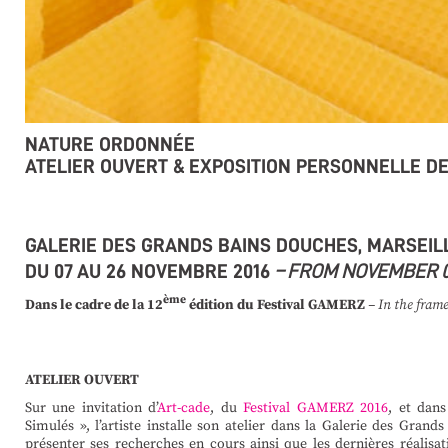
NATURE ORDONNÉE
ATELIER OUVERT &
EXPOSITION PERSONNELLE D
GALERIE DES GRANDS BAINS DOUCHES, MARSEIL
DU 07 AU 26
NOVEMBRE
2016
–
FROM NOVEMBER 
ème
Dans le cadre de la
12
édition du Festival GAMERZ
– In the fram
ATELIER OUVERT
Sur une invitation d’
Art-cade
, du
Festival GAMERZ 2016
, et dans
Simulés », l’artiste installe son atelier dans la Galerie des Gran
présenter ses recherches en cours ainsi que les dernières réalisa