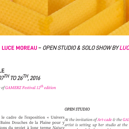
E
LUCE MOREAU
–
OPEN STUDIO &
SOLO SHOW BY
LU
LE
TH
TH
07
TO 26
, 2016
th
e of
GAMERZ Festival 12
edition
OPEN STUDIO
 le cadre de l’exposition « Univers
At the invitation of
Art-cade
& the
GAM
ds Bains Douches de la Plaine pour y
artist is setting up her studio at th
tions du projet à long terme
Nature