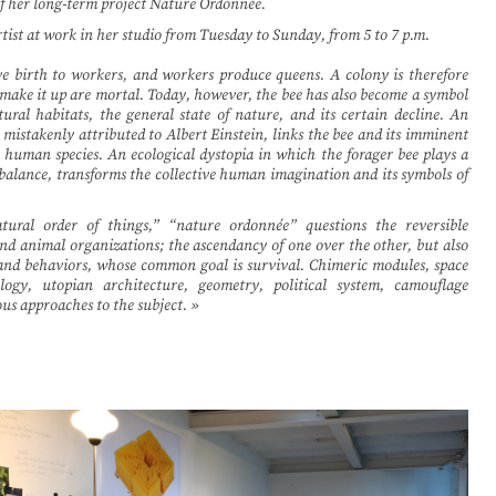
of her long-term project Nature Ordonnée.
rtist at work in her studio from Tuesday to Sunday, from 5 to 7 p.m.
ve birth to workers, and workers produce queens. A colony is therefore
 make it up are mortal. Today, however, the bee has also become a symbol
ural habitats, the general state of nature, and its certain decline. An
mistakenly attributed to Albert Einstein, links the bee and its imminent
e human species. An ecological dystopia in which the forager bee plays a
 balance, transforms the collective human imagination and its symbols of
atural order of things,” “nature ordonnée” questions the reversible
d animal organizations; the ascendancy of one over the other, but also
 and behaviors, whose common goal is survival. Chimeric modules, space
logy, utopian architecture, geometry, political system, camouflage
ous approaches to the subject. »