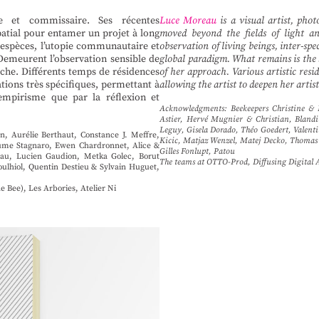
te et commissaire. Ses récentes
Luce Moreau
is a visual artist, phot
atial pour entamer un projet à long
moved beyond the fields of light a
er-espèces, l’utopie communautaire et
observation of living beings, inter-s
emeurent l’observation sensible de
global paradigm. What remains is the 
che. Différents temps de résidences
of her approach. Various artistic resid
ations très spécifiques, permettant à
allowing the artist to deepen her arti
 empirisme que par la réflexion et
Acknowledgments: Beekeepers Christine & 
Astier, Hervé Mugnier & Christian, Blandi
Leguy, Gisela Dorado, Théo Goedert, Valent
, Aurélie Berthaut, Constance J. Meffre,
Kicic, Matjaz Wenzel, Matej Decko, Thomas 
laume Stagnaro, Ewen Chardronnet, Alice &
Gilles Fonlupt, Patou
reau, Lucien Gaudion, Metka Golec, Borut
The teams at OTTO-Prod, Diffusing Digital 
ulhiol, Quentin Destieu & Sylvain Huguet,
 Bee), Les Arbories, Atelier Ni