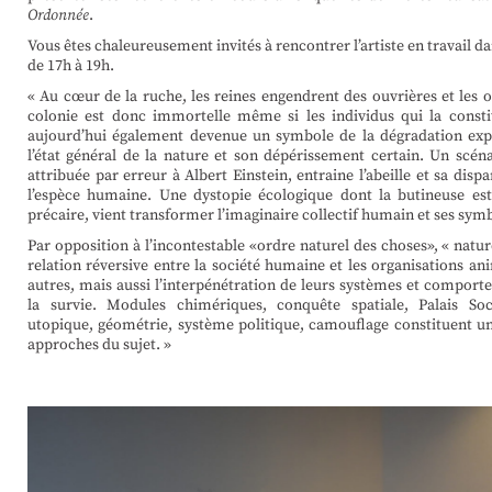
Ordonnée
.
Vous êtes chaleureusement invités à rencontrer l’artiste en travail 
de 17h à 19h.
« Au cœur de la ruche, les reines engendrent des ouvrières et les 
colonie est donc immortelle même si les individus qui la constit
aujourd’hui également devenue un symbole de la dégradation expon
l’état général de la nature et son dépérissement certain. Un scén
attribuée par erreur à Albert Einstein, entraine l’abeille et sa disp
l’espèce humaine. Une dystopie écologique dont la butineuse est 
précaire, vient transformer l’imaginaire collectif humain et ses symb
Par opposition à l’incontestable «ordre naturel des choses», « natur
relation réversive entre la société humaine et les organisations ani
autres, mais aussi l’interpénétration de leurs systèmes et compor
la survie. Modules chimériques, conquête spatiale, Palais Soci
utopique, géométrie, système politique, camouflage constituent u
approches du sujet. »