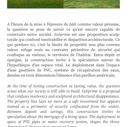
A l’heure de la mise à l’épreuve du bâti comme valeur pérenne,
la question se pose de savoir ce qu’est encore capable de
construire notre société.
Sub­prime
est une pro­po­sition sculp­
turale qui confond insol­va­bilité et dis­pa­rition archi­tec­turale. Ce
qui perdure ici, c’est la limite de pro­priété non plus comme
valeur refuge mais au contraire péri­mètre de sécurité qui
confisque au visiteur, le ter­ri­toire de l’habitat. Entre dépôt et
épargne, la construction invite à la spé­cu­lation autour de
l’hypothèque d’un espace vital. Le déploiement dans l’espace
d’une gout­tière de PVC, système de récu­pé­ration des eaux,
dessine en trois dimen­sions l’absence d’un pavillon américain.
At the time of testing construction as lasting value, the question
arises what our society is still able to build. Subprime is a proposal
that confuses insolvency and sculptural architectural disappearance.
The property line lasts no more as a safe investment but appears
instead as a perimeter of security confiscated from the visitor.
Between deposit and savings, this construction invites to
speculation about the mortgage of a living space. The deployment in
space of PVC pipes as water recovery system, shapes the three-