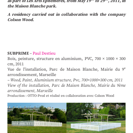
as part of Les Arts Éphémères, from May 19
to 29
, 2011, in
the Maison Blanche park.
A residency carried out in collaboration with the company
Colson Wood.
SUBPRIME
–
Paul Destieu
Bois, peinture, structure en aluminium, PVC, 700 × 1000 × 300
cm, 2011
Vue de l’installation, Parc de Maison Blanche, Mairie du 9ᵉ
arrondissement, Marseille
–
Wood, Paint, Alu­minium structure, Pvc, 700×1000×300 cm, 2011
View of the ins­tal­lation, Parc de Maison Blanche, Mairie du 9ème
arron­dis­sement, Mar­seille
Production : OTTO-Prod
et réalisé en collaboration avec Colson Wood