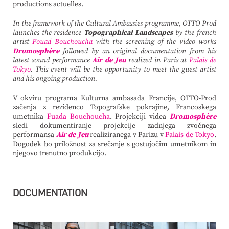
productions actuelles.
In the framework of the Cultural Ambassies programme, OTTO-Prod
launches the residence
Topographical Landscapes
by the french
artist
Fouad Bouchoucha
with the screening of the video works
Dromosphère
followed by an original documentation from his
latest sound performance
Air de Jeu
realized in Paris at
Palais de
Tokyo
. This event will be the opportunity to meet the guest artist
and his ongoing production.
V okviru programa Kulturna ambasada Francije, OTTO-Prod
začenja z rezidenco Topografske pokrajine, Francoskega
umetnika
Fuada Bouchoucha
. Projekciji videa
Dromosphère
sledi dokumentiranje projekcije zadnjega zvočnega
performansa
Air de Jeu
realiziranega v Parizu v
Palais de Tokyo
.
Dogodek bo priložnost za srečanje s gostujočim umetnikom in
njegovo trenutno produkcijo.
DOCUMENTATION