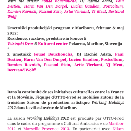
With the artists:
Fouad Bouchoucha
, DJ Rachid Adata,
Paul
Destieu
,
Harm Van Den Dorpel
,
Lucien Gaudion
,
Postcoïtum
,
Damien Ravnich
,
Pascual Sisto
,
Artie Vierkant
,
VJ Meat
,
Bertrand
Wolff
Umetniški produkcijski program v Mariboru
,
februar &
maj
2012
:
Rezidence, razstave, predstave in koncerti
Vetrinjski Dvor
&
Kulturni center
Pekarna
,
Maribor, Slovenija
*
Z umetniki:
Fouad Bouchoucha
, DJ Rachid Adata,
Paul
Destieu
,
Harm Van Den Dorpel
,
Lucien Gaudion
,
Postcoïtum
,
Damien Ravnich
,
Pascual Sisto
,
Artie Vierkant
,
VJ Meat
,
Bertrand Wolff
Dans la continuité de ses initiatives culturelles entre la France
et la Slovénie, l’équipe d’OTTO-Prod se mobilise autour de la
troisième Saison de production artistique
Working Holidays
2012
dans la ville slovène de Maribor.
La saison
Working Holidays 2012
est produite par OTTO-Prod
dans le cadre du programme « Cultural Ambassies » de
Maribor
2012
et
Marseille-Provence 2013
. En partenariat avec
Nikon