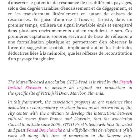
d’observer le potentiel de résonance de ces différents paysages,
selon des degrés variables d’encaissement et de dégagement, et
en les transformant littéralement en autant de caisses de
résonances. En guise d’amorce à l’œuvre, l’artiste, dans un
premier temps, utilisera un signal invariable émis et enregistré
dans plusieurs environnements qui en modulent le son. Ces
premières captations sonores serviront de base de réflexion à
une formalisation plastique et permettront d’en observer la
force de suggestion spatiale, impliquant autant les habitudes
déductives liées à la mémoire, que les réflexes de reconstitution
d’un paysage imaginaire.
The Marseille-based association OTTO-Prod is invited by the
French
Institut Slovenia
to develop an original art production in
the specific site of Vetrinjski Dvor, Maribor, Slovenia
.
In this framework, the association proposes an art residence time
dedicated to contemporary creation forms as an activation of the
city center with the ambition to develop the interactions between
cultural scenes from France and Slovenia, that the association
started to initiate since 2006 . OTTO-Prod ‘s team will host the artist
and guest
Fouad Bouchoucha
and will follow the development of his
work all along this time of immersion in the Slovene city.