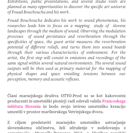
Exhibitions, public presentations, and several studio visits are
planned as many opportiunities to discover the specific art universe
of Fouad Bouchoucha and his work.
Fouad Bouchoucha dedicates his work to sound phenomenas, his
researches leads him to focus on a mapping study of slovene
landscapes through the medium of sound. Observing the modulation
processes of sound persistance and reverberation through the
specificities of space, the guest artist measures the reverberation
potential of different reliefs, and turns them into sound boards
through their various characterisctics of embossment. For the
artist, the first step will consist in emissions and recordings of the
same signal within several natural environments. The several sound
outputs will be then used as primary material for the mapping of
physical shapes and space entailing tensions between our
perception, memory and acoustic reflexes.
Člani marsejskega društva OTTO-Prod so se kot kakovostni
producenti in umetniški pionirji radi odzvali vabilu
Francoskega
inštituta Slovenia
in bodo svojo izvirno umetniško kreacijo
umestili v prostor mariborskega Vetrinjskega dvora.
Z ciljem predstaviti marsejsko umetniško ustvarjanje
slovenskemu občinstvu, želi združenje v sodelovanju z