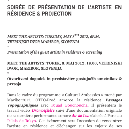
*
SOIRÉE DE PRÉSENTATION DE L’ARTISTE EN
RÉSIDENCE & PROJECTION
TH
MEET THE ARTISTS: TUESDAY, MAY 8
2012, 6P.M,
VETRINJSKI DVOR MARIBOR, SLOVENIA
*
Presentation of the guest artists in residence
& screening
MEET THE ARTISTS: TOREK, 8. MAJ 2012, 18.00, VETRINJSKI
DVOR
,
MARIBOR,
SLOVENIJA
*
Otvoritveni dogodek in predstavitev gostujočih umetnikov
&
presoja
Dans le cadre du programme « Cultural Ambassies » mené par
Maribor2012, OTTO-Prod amorce la résidence
Paysages
Topographiques
avec
Fouad Bouchoucha
. Il présentera le
travail vidéo
Dromosphère
suivi d’une documentation originale
de sa dernière performance sonore
Air de Jeu
réalisée à Paris au
Palais de Tokyo
. Cet évènement sera l’occasion de rencontrer
l’artiste en résidence et d’échanger sur les enjeux de ses