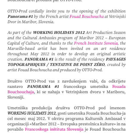
Bouchoucha et produite par OTTO-Prod.
OTTO-Prod cordially invite you to the opening of the exhibition
Panorama #1
by the French artist
Fouad Bouchoucha
at Vetrinjski
Dvor in Maribor, Slovenia.
As part of the
WORKING HOLIDAYS 2012
Art Production Season
and the Cultural Ambassies program of Maribor 2012 – European
Capital of Culture, and thanks to the
French Institute Sovenia
, the
Marseille-based artist has been invited on an art residence
throughout May 2012 in order to develop an original artistic
creation.
PANORAMA #1
is the result of the residency
PAYSAGES
TOPOGRAPHIQUES / TENTATIVE DE POINT ZÉRO
, created by
artist Fouad Bouchoucha and produced by OTTO-Prod.
Društvo OTTO-Prod vas z navdušenjem vabi, da odkrijete
razstavo
PANORAMA #1
francoskega umetnika
Fouada
Bouchouchaja
, ki se nahaja v Vetrinjskem dvoru v Mariboru,
Sloveniji.
Umetniška produkcija društva OTTO-Prod pod imenom
WORKING HOLIDAYS 2012
, gosti umetnika Fouada Bouchucha-ja
cel mesec maj 2012. V okviru programa Kulturnih Ambasad v
organizaciji «Maribor 2012 – Evropska prestolnica kulture» in na
povabilo
Francoskega inštituta Slovenija
je Fouad Bouchoucha