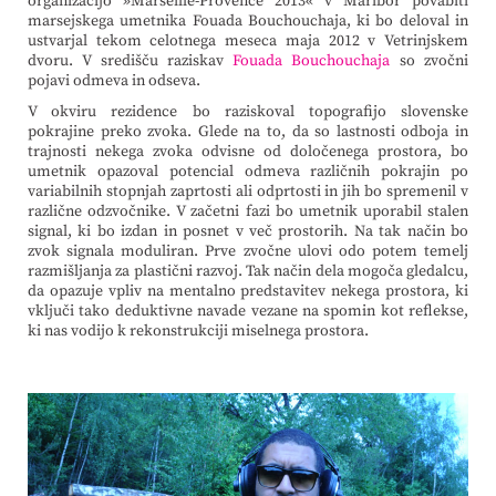
organizacijo »Marseille-Provence 2013« v Maribor povabiti
marsejskega umetnika Fouada Bouchouchaja, ki bo deloval in
ustvarjal tekom celotnega meseca maja 2012 v Vetrinjskem
dvoru. V središču raziskav
Fouada Bouchouchaja
so zvočni
pojavi odmeva in odseva.
V okviru rezidence bo raziskoval topografijo slovenske
pokrajine preko zvoka. Glede na to, da so lastnosti odboja in
trajnosti nekega zvoka odvisne od določenega prostora, bo
umetnik opazoval potencial odmeva različnih pokrajin po
variabilnih stopnjah zaprtosti ali odprtosti in jih bo spremenil v
različne odzvočnike. V začetni fazi bo umetnik uporabil stalen
signal, ki bo izdan in posnet v več prostorih. Na tak način bo
zvok signala moduliran. Prve zvočne ulovi odo potem temelj
razmišljanja za plastični razvoj. Tak način dela mogoča gledalcu,
da opazuje vpliv na mentalno predstavitev nekega prostora, ki
vključi tako deduktivne navade vezane na spomin kot reflekse,
ki nas vodijo k rekonstrukciji miselnega prostora.