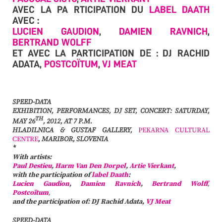
AVEC LA PA RTICIPATION DU
LABEL DAATH
AVEC :
LUCIEN GAUDION
,
DAMIEN RAVNICH
,
BERTRAND WOLFF
ET AVEC LA PARTICIPATION D
E :
DJ RACHID
ADATA,
POSTCOÏTUM
,
VJ MEAT
SPEED-DATA
EXHIBITION, PERFORMANCES, DJ SET, CONCERT: SATURDAY,
TH
MAY 26
, 2012, AT 7 P.M.
HLADILNICA & GUSTAF GALLERY,
PEKARNA CULTURAL
CENTRE
, MARIBOR, SLOVENIA
*
With artists:
Paul Destieu
,
Harm Van Den Dorpel
,
Artie Vierkant
,
with the participation of
label Daath
:
Lucien Gaudion
,
Damien Ravnich
,
Bertrand Wolff
,
Postcoïtum
,
and the participation of:
DJ Rachid Adata
,
VJ Meat
SPEED-DATA