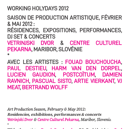
WORKING HOLYDAYS 2012
SAISON DE PRODUCTION ARTISTIQUE, FÉVRIER
& MAI 2012 :
RÉSIDENCES, EXPOSITIONS, PERFORMANCES,
DJ SET & CONCERTS
VETRINJSKI DVOR
&
CENTRE CULTUREL
PEKARNA
, MARIBOR, SLOVÉNIE
*
AVEC LES ARTISTES :
FOUAD BOUCHOUCHA
,
PAUL DESTIEU
,
HARM VAN DEN DORPEL
,
LUCIEN GAUDION
,
POSTCOÏTUM
,
DAMIEN
RAVNICH
,
PASCUAL SISTO
,
ARTIE VIERKANT
,
VJ
MEAT
,
BERTRAND WOLFF
Art Production Season
, February & May
2012
:
Residencies, exhibitions, performances & concerts
Vetrinjski Dvor
&
Centre Culturel Pekarna
, Maribor, Sloveni
a
*