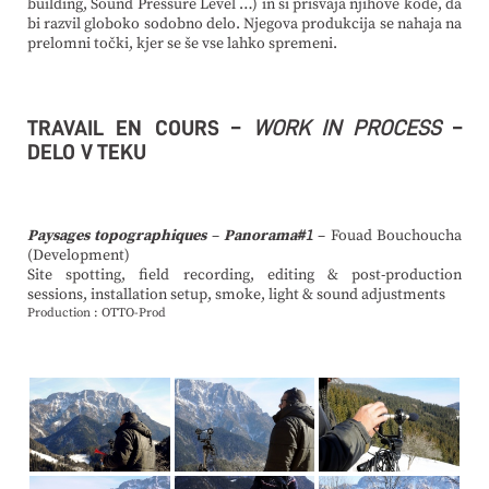
building, Sound Pressure Level …) in si prisvaja njihove kode, da
bi razvil globoko sodobno delo. Njegova produkcija se nahaja na
prelomni točki, kjer se še vse lahko spremeni.
TRAVAIL EN COURS –
WORK IN PROCESS
–
DELO V TEKU
Paysages topographiques
–
Panorama
#1
– Fouad Bouchoucha
(Development)
Site spotting, field recording, editing & post-production
sessions, installation setup, smoke, light & sound adjustments
Production : OTTO-Prod