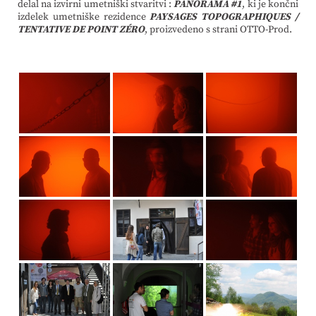
delal na izvirni umetniški stvaritvi :
PANORAMA #1
, ki je končni
izdelek umetniške rezidence
PAYSAGES TOPOGRAPHIQUES /
TENTATIVE DE POINT ZÉRO
, proizvedeno s strani OTTO-Prod.