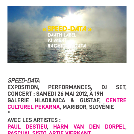
SPEED-DATA
EXPOSITION, PERFORMANCES, DJ SET,
CONCERT : SAMEDI 26 MAI 2012, À 19H
GALERIE HLADILNICA & GUSTAF,
CENTRE
CULTUREL PEKARNA
, MARIBOR, SLOVÉNIE
*
AVEC LES ARTISTES :
PAUL DESTIEU
,
HARM VAN DEN DORPEL
,
PASCUAL SISTO
,
ARTIE VIERKANT