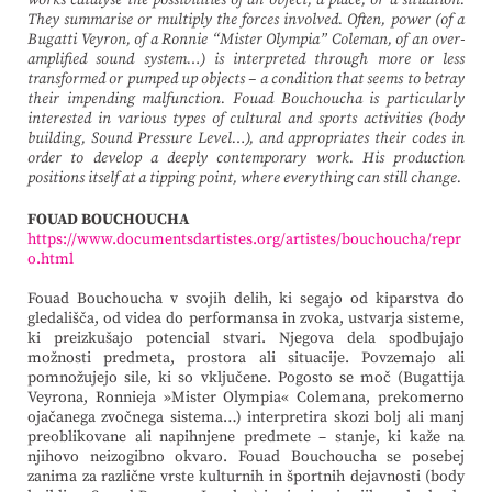
works catalyse the possibilities of an object, a place, or a situation.
They summarise or multiply the forces involved. Often, power (of a
Bugatti Veyron, of a Ronnie “Mister Olympia” Coleman, of an over-
amplified sound system…) is interpreted through more or less
transformed or pumped up objects – a condition that seems to betray
their impending malfunction. Fouad Bouchoucha is particularly
interested in various types of cultural and sports activities (body
building, Sound Pressure Level…), and appropriates their codes in
order to develop a deeply contemporary work. His production
positions itself at a tipping point, where everything can still change.
FOUAD BOUCHOUCHA
https://www.documentsdartistes.org/artistes/bouchoucha/repr
o.html
Fouad Bouchoucha v svojih delih, ki segajo od kiparstva do
gledališča, od videa do performansa in zvoka, ustvarja sisteme,
ki preizkušajo potencial stvari. Njegova dela spodbujajo
možnosti predmeta, prostora ali situacije. Povzemajo ali
pomnožujejo sile, ki so vključene. Pogosto se moč (Bugattija
Veyrona, Ronnieja »Mister Olympia« Colemana, prekomerno
ojačanega zvočnega sistema…) interpretira skozi bolj ali manj
preoblikovane ali napihnjene predmete – stanje, ki kaže na
njihovo neizogibno okvaro. Fouad Bouchoucha se posebej
zanima za različne vrste kulturnih in športnih dejavnosti (body