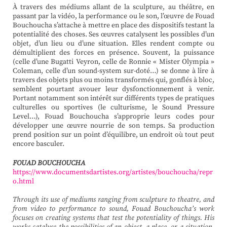
À travers des médiums allant de la sculpture, au théâtre, en
passant par la vidéo, la performance ou le son, l’œuvre de Fouad
Bouchoucha s’attache à mettre en place des dispositifs testant la
potentialité des choses. Ses œuvres catalysent les possibles d’un
objet, d’un lieu ou d’une situation. Elles rendent compte ou
démultiplient des forces en présence. Souvent, la puissance
(celle d’une Bugatti Veyron, celle de Ronnie « Mister Olympia »
Coleman, celle d’un sound-system sur-doté…) se donne à lire à
travers des objets plus ou moins transformés qui, gonflés à bloc,
semblent pourtant avouer leur dysfonctionnement à venir.
Portant notamment son intérêt sur différents types de pratiques
culturelles ou sportives (le culturisme, le Sound Pressure
Level…), Fouad Bouchoucha s’approprie leurs codes pour
développer une œuvre nourrie de son temps. Sa production
prend position sur un point d’équilibre, un endroit où tout peut
encore basculer.
FOUAD BOUCHOUCHA
https://www.documentsdartistes.org/artistes/bouchoucha/repr
o.html
Through its use of mediums ranging from sculpture to theatre, and
from video to performance to sound, Fouad Bouchoucha’s work
focuses on creating systems that test the potentiality of things. His