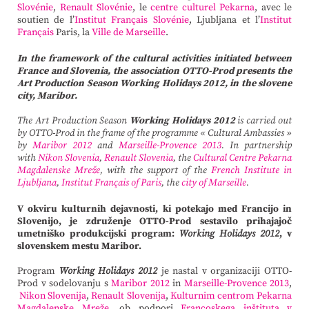
Slovénie
,
Renault Slovénie
, le
centre culturel Pekarna
, avec le
soutien de l’
Institut Français Slovénie
, Ljubljana et l’
Institut
Français
Paris, la
Ville de Marseille
.
In the framework of the cultural activities initiated between
France and Slovenia, the association OTTO-Prod presents the
Art Production Season Working Holidays 2012, in the slovene
city, Maribor.
The Art Production Season
Working Holidays 2012
is carried out
by OTTO-Prod in the frame of the programme « Cultural Ambassies »
by
Maribor 2012
and
Marseille-Provence 2013
. In partnership
with
Nikon Slovenia
,
Renault Slovenia
, the
Cultural Centre Pekarna
Magdalenske Mreže
, with the support of the
French Institute in
Ljubljana
,
Institut Français of Paris
, the
city of Marseille
.
V okviru kulturnih dejavnosti, ki potekajo med Francijo in
Slovenijo, je združenje OTTO-Prod sestavilo prihajajoč
umetniško produkcijski program:
Working Holidays 2012
, v
slovenskem mestu Maribor.
Program
Working Holidays 2012
je nastal v organizaciji OTTO-
Prod v sodelovanju s
Maribor 2012
in
Marseille-Provence 2013
,
Nikon Slovenija
,
Renault Slovenija
,
Kulturnim centrom Pekarna
Magdalenske Mreže
, ob podpori
Francoskega inštituta v