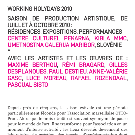
WORKING HOLYDAYS 2010
SAISON DE PRODUCTION ARTISTIQUE, DE
JUILLET À OCTOBRE 2010 :
RÉSIDENCES, EXPOSITIONS, PERFORMANCES
CENTRE CULTUREL PEKARNA
,
KIBLA MMC
,
UMETNOSTNA GALERIJA MARIBOR
, SLOVÉNIE
*
AVEC LES ARTISTES ET LES ŒUVRES DE :
MAXIME BERTHOU
,
RÉMI BRAGARD
,
GILLES
DESPLANQUES
,
PAUL DESTIEU
,
ANNE-VALÉRIE
GASC
,
LUCE MOREAU
,
RAFAEL ROZENDAAL
,
PASCUAL SISTO
Depuis près de cinq ans, la saison estivale est une période
particulièrement féconde pour l’association marseillaise OTTO-
Prod. Alors que le mois d’août est souvent synonyme de pause
pour le monde de l’art, il se transforme pour l’association en un
moment d’intense activité : les lieux désertés deviennent des
laboratoires de création, des terrains d’expérimentation dont