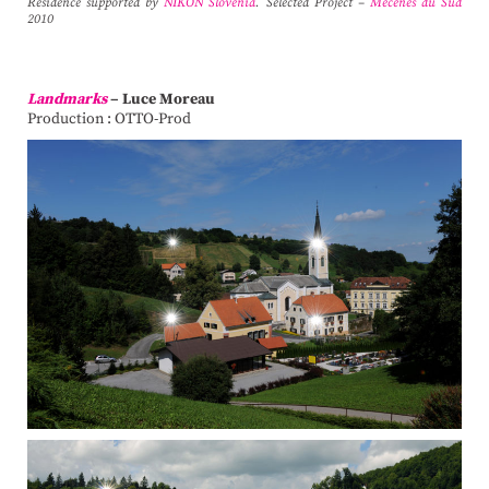
Residence supported by
NIKON Slovenia
. Selected Project –
Mécènes du Sud
2010
Landmarks
– Luce Moreau
Production : OTTO-Prod