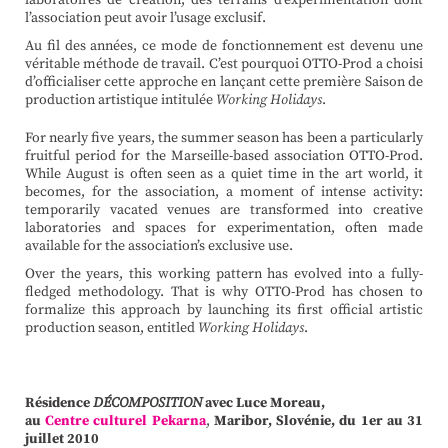
l’association peut avoir l’usage exclusif.
Au fil des années, ce mode de fonctionnement est devenu une
véritable méthode de travail. C’est pourquoi OTTO-Prod a choisi
d’officialiser cette approche en lançant cette première Saison de
production artistique intitulée
Working Holidays
.
For nearly five years, the summer season has been a particularly
fruitful period for the Marseille-based association OTTO-Prod.
While August is often seen as a quiet time in the art world, it
becomes, for the association, a moment of intense activity:
temporarily vacated venues are transformed into creative
laboratories and spaces for experimentation, often made
available for the association’s exclusive use.
Over the years, this working pattern has evolved into a fully-
fledged methodology. That is why OTTO-Prod has chosen to
formalize this approach by launching its first official artistic
production season, entitled
Working Holidays
.
Résidence
DÉCOMPOSITION
avec Luce Moreau,
au
Centre culturel Pekarna
,
Maribor,
Slovénie,
du 1er au 31
juillet 2010