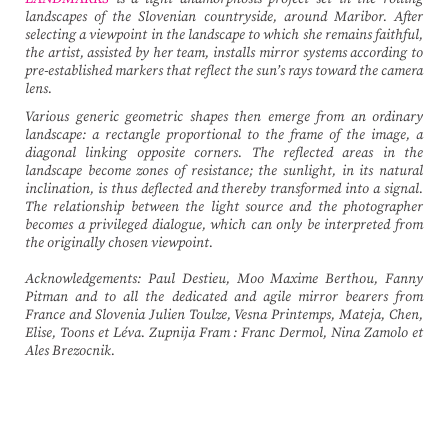
landscapes of the Slovenian countryside, around Maribor. After
selecting a viewpoint in the landscape to which she remains faithful,
the artist, assisted by her team, installs mirror systems according to
pre-established markers that reflect the sun’s rays toward the camera
lens.
Various generic geometric shapes then emerge from an ordinary
landscape: a rectangle proportional to the frame of the image, a
diagonal linking opposite corners. The reflected areas in the
landscape become zones of resistance; the sunlight, in its natural
inclination, is thus deflected and thereby transformed into a signal.
The relationship between the light source and the photographer
becomes a privileged dialogue, which can only be interpreted from
the originally chosen viewpoint.
Acknowledgements: Paul Destieu, Moo Maxime Berthou, Fanny
Pitman and to all the dedicated and agile mirror bearers from
France and Slovenia Julien Toulze, Vesna Printemps, Mateja, Chen,
Elise, Toons et Léva. Zupnija Fram : Franc Dermol, Nina Zamolo et
Ales Brezocnik.