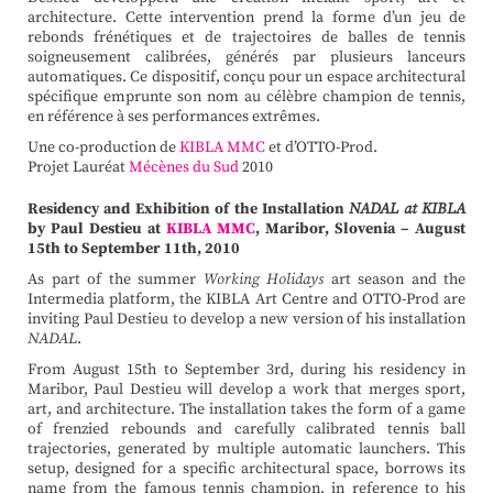
architecture. Cette intervention prend la forme d’un jeu de
rebonds frénétiques et de trajectoires de balles de tennis
soigneusement calibrées, générés par plusieurs lanceurs
automatiques. Ce dispositif, conçu pour un espace architectural
spécifique emprunte son nom au célèbre champion de tennis,
en référence à ses performances extrêmes.
Une co-production de
KIBLA MMC
et d’OTTO-Prod.
Projet Lauréat
Mécènes du Sud
2010
Residency and Exhibition of the Installation
NADAL
at KIBLA
by Paul Destieu at
KIBLA MMC
, Maribor, Slovenia – August
15th to September 11th, 2010
As part of the summer
Working Holidays
art season and the
Intermedia platform, the KIBLA Art Centre and OTTO-Prod are
inviting Paul Destieu to develop a new version of his installation
NADAL
.
From August 15th to September 3rd, during his residency in
Maribor, Paul Destieu will develop a work that merges sport,
art, and architecture. The installation takes the form of a game
of frenzied rebounds and carefully calibrated tennis ball
trajectories, generated by multiple automatic launchers. This
setup, designed for a specific architectural space, borrows its
name from the famous tennis champion, in reference to his