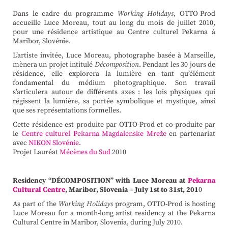
Dans le cadre du programme
Working Holidays
, OTTO-Prod
accueille Luce Moreau, tout au long du mois de juillet 2010,
pour une résidence artistique au Centre culturel Pekarna à
Maribor, Slovénie.
L’artiste invitée, Luce Moreau, photographe basée à Marseille,
mènera un projet intitulé
Décomposition
. Pendant les 30 jours de
résidence, elle explorera la lumière en tant qu’élément
fondamental du médium photographique. Son travail
s’articulera autour de différents axes : les lois physiques qui
régissent la lumière, sa portée symbolique et mystique, ainsi
que ses représentations formelles.
Cette résidence est produite par OTTO-Prod et co-produite par
le
Centre culturel Pekarna
Magdalenske Mreže
en partenariat
avec
NIKON Slovénie
.
Projet Lauréat
Mécènes du Sud
2010
Residency “DÉCOMPOSITION” with Luce Moreau at
Pekarna
Cultural Centre
, Maribor, Slovenia – July 1st to 31st, 201
0
As part of the
Working Holidays
program, OTTO-Prod is hosting
Luce Moreau for a month-long artist residency at the Pekarna
Cultural Centre in Maribor, Slovenia, during July 2010.