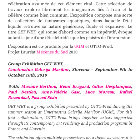
célébration assumée de cet élément vital. Cette sélection de
travaux explore librement les imaginaires liés à l’eau et la
célèbre comme bien commun. L’exposition compose une sorte
de collection de fantasmes aquatiques, dans laquelle l’état
liquide retrouve sa nature généreuse, fluide et expansive. Le
titre
GET WET
, qui sonne d’abord comme un impératif, évoque
autant la joie d’une fête débridée que les plaisirs de l’immersion.
L’exposition est co-produite par la
UGM
et OTTO-Prod.
Projet Lauréat
Mécènes du Sud
2010
Group Exhibition GET WET,
Umetnostna Galerija Maribor
, Slovenia – September 9th to
October 10th, 2010
With:
Maxime Berthou
,
Rémi Bragard
,
Gilles Desplanques
,
Paul Destieu
,
Anne-Valérie Gasc
,
Luce Moreau
,
Rafael
Rozendaal
,
Pascual Sisto
GET WET is a group exhibition presented by OTTO-Prod during the
summer season at Umetnostna Galerija Maribor (UGM). For this
first collaboration, OTTO-Prod brings together artists supported
through its contemporary art residency and production programs in
France and Slovenia.
The exhibition offers multiple perspectives on a theme as vast as it is