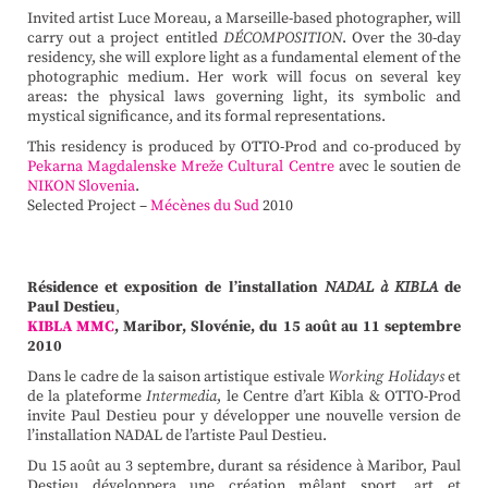
Invited artist Luce Moreau, a Marseille-based photographer, will
carry out a project entitled
DÉCOMPOSITION
. Over the 30-day
residency, she will explore light as a fundamental element of the
photographic medium. Her work will focus on several key
areas: the physical laws governing light, its symbolic and
mystical significance, and its formal representations.
This residency is produced by OTTO-Prod and co-produced by
Pekarna Magdalenske Mreže Cultural Centre
avec le soutien de
NIKON Slovenia
.
Selected Project –
Mécènes du Sud
2010
Résidence et exposition de l’installation
NADAL à KIBLA
de
Paul Destieu
,
KIBLA MMC
, Maribor, Slovénie, du 15 août au 11 septembre
2010
Dans le cadre de la saison artistique estivale
Working Holidays
et
de la plateforme
Intermedia
, le Centre d’art Kibla & OTTO-Prod
invite Paul Destieu pour y développer une nouvelle version de
l’installation NADAL de l’artiste Paul Destieu.
Du 15 août au 3 septembre, durant sa résidence à Maribor, Paul
Destieu développera une création mêlant sport, art et