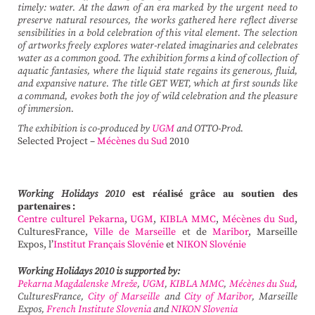
timely: water. At the dawn of an era marked by the urgent need to
preserve natural resources, the works gathered here reflect diverse
sensibilities in a bold celebration of this vital element. The selection
of artworks freely explores water-related imaginaries and celebrates
water as a common good. The exhibition forms a kind of collection of
aquatic fantasies, where the liquid state regains its generous, fluid,
and expansive nature. The title GET WET, which at first sounds like
a command, evokes both the joy of wild celebration and the pleasure
of immersion.
The exhibition is co-produced by
UGM
and OTTO-Prod.
Selected Project –
Mécènes du Sud
2010
Working Holidays 2010
est réalisé grâce au soutien des
partenaires :
Centre culturel Pekarna
,
UGM
,
KIBLA MMC
,
Mécènes du Sud
,
CulturesFrance,
Ville de Marseille
et de
Maribor
, Marseille
Expos, l’
Institut Français Slovénie
et
NIKON Slovénie
Working Holidays 2010 is supported by:
Pekarna Magdalenske Mreže
,
UGM
,
KIBLA MMC
,
Mécènes du Sud
,
CulturesFrance,
City of Marseille
and
City of Maribor
, Marseille
Expos,
French Institute Slovenia
and
NIKON Slovenia