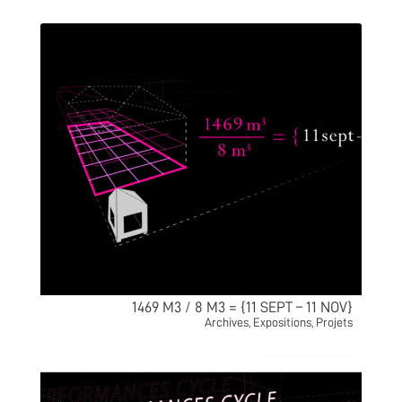
1469 M3 / 8 M3 = {11 SEPT – 11 NOV}
Archives
,
Expositions
,
Projets