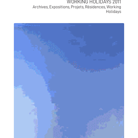
WORKING HOLIDAYS 2011
Archives
,
Expositions
,
Projets
,
Résidences
,
Working
Holidays