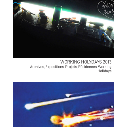
WORKING HOLYDAYS 2013
Archives
,
Expositions
,
Projets
,
Résidences
,
Working
Holidays