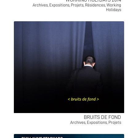
Archives
,
Expositions
,
Projets
,
Résidences
,
Working
Holidays
BRUITS DE FOND
Archives
,
Expositions
,
Projets