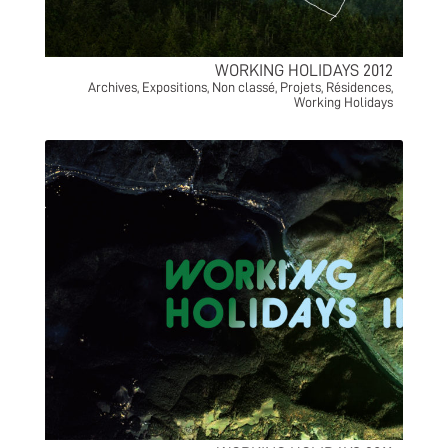
WORKING HOLIDAYS 2012
Archives
,
Expositions
,
Non classé
,
Projets
,
Résidences
,
Working Holidays