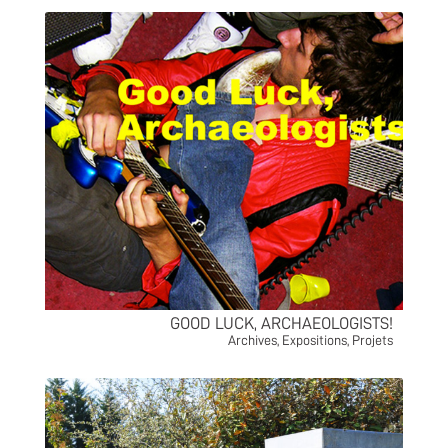
GOOD LUCK, ARCHAEOLOGISTS!
Archives
,
Expositions
,
Projets